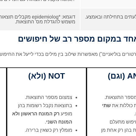
ולעתים בתחילתה ובאמצע.
דוגמא: *epidemiolog מקבלים תוצאות עם המילים epidemiology, epidemiological, epidemiologist.
משמש להגדלת מס' התוצאות.
אחד במקום מספר רב של חיפושים
וגם)
NOT (ולא)
ספר התוצאות.
צמצום מספר התוצאות.
 כוללות את
שתי
בתוצאות נקבל רשומות בהן
.
מופיע
רק המונח הראשון ולא
יפוש מתעלם
המונח השני
.
 בהן רק אחת מן
מומלץ רק כשאין ברירה.