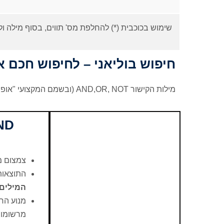
שימוש בכוכבית (*) להחלפת מס' תווים, בסוף מילה 
חיפוש בוליאני – לחיפוש חכם 
מילות הקישור AND,OR, NOT (ובשמם המקצועי "אופרטורים בוליאניים") מאפשרות שילוב בין מילים בכדי לייעל את החיפוש:
AND (
צמצום מ
התוצאות
המילים
מנוע הח
מרשומות