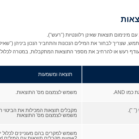
צאות
 מינימום תוצאות שאינן רלוונטיות ("רעש").
ש, שצריך לבחור את המילים הנכונות והתחביר הנכון ביניהן ("שאי
דף רעש או להרחיב את מספר התוצאות המתקבלות, במטרה לכלול כמ
תוצאה ומשמעות
ו AND.
משמש לצמצום מס' התוצאות.
 ").
מקבלים תוצאות המכילות את הביטוי המדויק. לדוגמ
משמש לצמצום מס' התוצאות
משמש למקרים בהם מעוניינים לכלול יחי
?nurse מקבלים תוצאות עם המילים nurses ,nursed. משמש להגדלת מס' התוצאות.